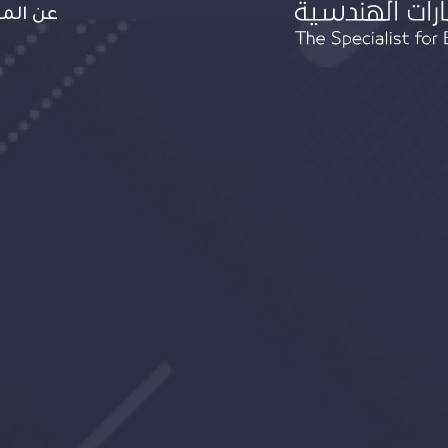
tion
عن ال