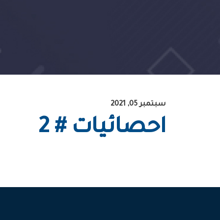
سبتمبر 05, 2021
احصائيات # 2