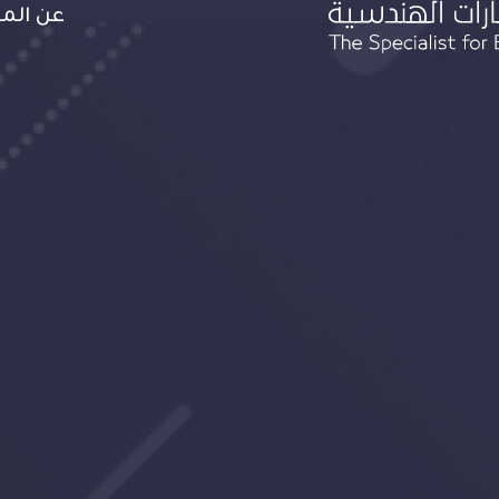
tion
عن ال